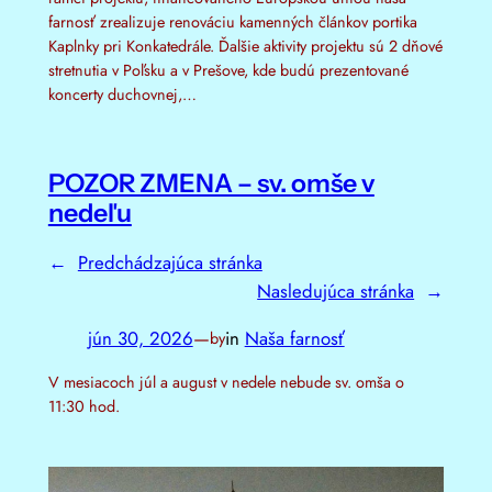
farnosť zrealizuje renováciu kamenných článkov portika
Kaplnky pri Konkatedrále. Ďalšie aktivity projektu sú 2 dňové
stretnutia v Poľsku a v Prešove, kde budú prezentované
koncerty duchovnej,…
POZOR ZMENA – sv. omše v
nedeľu
←
Predchádzajúca stránka
Nasledujúca stránka
→
jún 30, 2026
—
in
Naša farnosť
by
V mesiacoch júl a august v nedele nebude sv. omša o
11:30 hod.