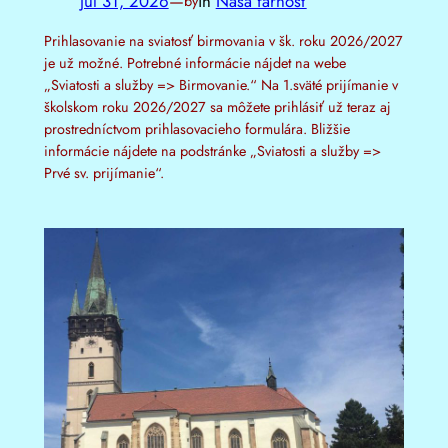
júl 31, 2026
—
in
Naša farnosť
by
Prihlasovanie na sviatosť birmovania v šk. roku 2026/2027
je už možné. Potrebné informácie nájdet na webe
„Sviatosti a služby => Birmovanie.“ Na 1.sväté prijímanie v
školskom roku 2026/2027 sa môžete prihlásiť už teraz aj
prostredníctvom prihlasovacieho formulára. Bližšie
informácie nájdete na podstránke „Sviatosti a služby =>
Prvé sv. prijímanie“.