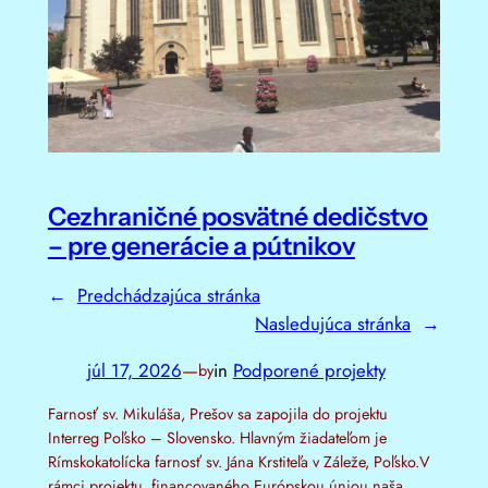
Cezhraničné posvätné dedičstvo
– pre generácie a pútnikov
←
Predchádzajúca stránka
Nasledujúca stránka
→
júl 17, 2026
—
in
Podporené projekty
by
Farnosť sv. Mikuláša, Prešov sa zapojila do projektu
Interreg Poľsko – Slovensko. Hlavným žiadateľom je
Rímskokatolícka farnosť sv. Jána Krstiteľa v Záleže, Poľsko.V
rámci projektu, financovaného Európskou úniou naša