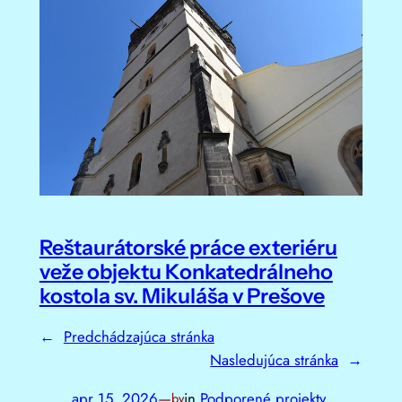
Reštaurátorské práce exteriéru
veže objektu Konkatedrálneho
kostola sv. Mikuláša v Prešove
←
Predchádzajúca stránka
Nasledujúca stránka
→
apr 15, 2026
—
in
Podporené projekty
by