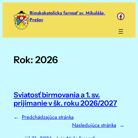
Prejsť
Rímskokatolícka farnosť sv. Mikuláša,
https://www.face
na
Prešov
obsah
Rok:
2026
Sviatosť birmovania a 1. sv.
prijímanie v šk. roku 2026/2027
←
Predchádzajúca stránka
Nasledujúca stránka
→