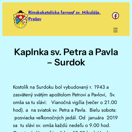
Prejsť
Rímskokatolícka farnosť sv. Mikuláša,
https://www.face
na
Prešov
obsah
Kaplnka sv. Petra a Pavla
– Surdok
Kostolík na Surdoku bol vybudovaný r. 1943 a
zasvätený svätým apoštolom Petrovi a Pavlovi, Sv.
omša sa tu slávi: Vianočná vigília (večer o 21.00
hod). a na sviatok sv. Petra a Pavla. Bielu sobota:
posviacka veľkonočných jedál. Od januára 2019
sa tu slávi sv. omša každú nedeľu o 9.00 hod.