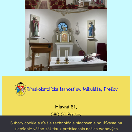
Rímskokatolícka farnosť sv. Mikuláša, Prešov
Hlavná 81,
080 01 Prešov
Súbory cookie a ďalšie technológie sledovania používame na
zlepšenie vášho zážitku z prehliadania našich webových
051/77 33 500