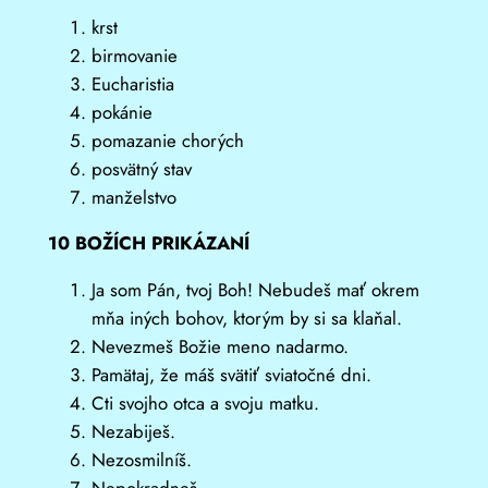
krst
birmovanie
Eucharistia
pokánie
pomazanie chorých
posvätný stav
manželstvo
10 BOŽÍCH PRIKÁZANÍ
Ja som Pán, tvoj Boh! Nebudeš mať okrem
mňa iných bohov, ktorým by si sa klaňal.
Nevezmeš Božie meno nadarmo.
Pamätaj, že máš svätiť sviatočné dni.
Cti svojho otca a svoju matku.
Nezabiješ.
Nezosmilníš.