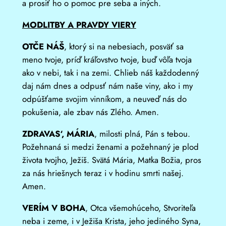
a prosiť ho o pomoc pre seba a iných.
MODLITBY A PRAVDY VIERY
OTČE NÁŠ
, ktorý si na nebesiach, posväť sa
meno tvoje, príď kráľovstvo tvoje, buď vôľa tvoja
ako v nebi, tak i na zemi. Chlieb náš každodenný
daj nám dnes a odpusť nám naše viny, ako i my
odpúšťame svojim vinníkom, a neuveď nás do
pokušenia, ale zbav nás Zlého. Amen.
ZDRAVAS‘, MÁRIA
, milosti plná, Pán s tebou.
Požehnaná si medzi ženami a požehnaný je plod
života tvojho, Ježiš. Svätá Mária, Matka Božia, pros
za nás hriešnych teraz i v hodinu smrti našej.
Amen.
VERÍM V BOHA
, Otca všemohúceho, Stvoriteľa
neba i zeme, i v Ježiša Krista, jeho jediného Syna,