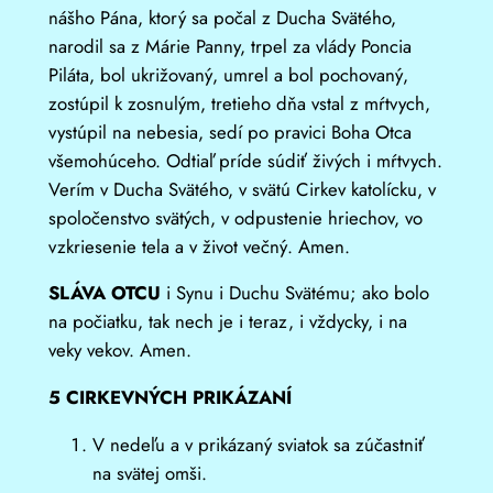
nášho Pána, ktorý sa počal z Ducha Svätého,
narodil sa z Márie Panny, trpel za vlády Poncia
Piláta, bol ukrižovaný, umrel a bol pochovaný,
zostúpil k zosnulým, tretieho dňa vstal z mŕtvych,
vystúpil na nebesia, sedí po pravici Boha Otca
všemohúceho. Odtiaľ príde súdiť živých i mŕtvych.
Verím v Ducha Svätého, v svätú Cirkev katolícku, v
spoločenstvo svätých, v odpustenie hriechov, vo
vzkriesenie tela a v život večný. Amen.
SLÁVA OTCU
i Synu i Duchu Svätému; ako bolo
na počiatku, tak nech je i teraz, i vždycky, i na
veky vekov. Amen.
5 CIRKEVNÝCH PRIKÁZANÍ
V nedeľu a v prikázaný sviatok sa zúčastniť
na svätej omši.