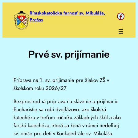
Prejsť
Rímskokatolícka farnosť sv. Mikuláša,
https://www.face
na
Prešov
obsah
Prvé sv. prijímanie
Príprava na 1. sv. prijímanie pre žiakov ZŠ v
školskom roku 2026/27
Bezprostredná príprava na slávenie a prijímanie
Eucharistie sa robí dvojfázovo: ako školská
katechéza v treťom ročníku základných škôl a ako
farská katechéza, ktorá sa koná v rámci nedeľnej
sv. omše pre deti v Konkatedrále sv. Mikuláša