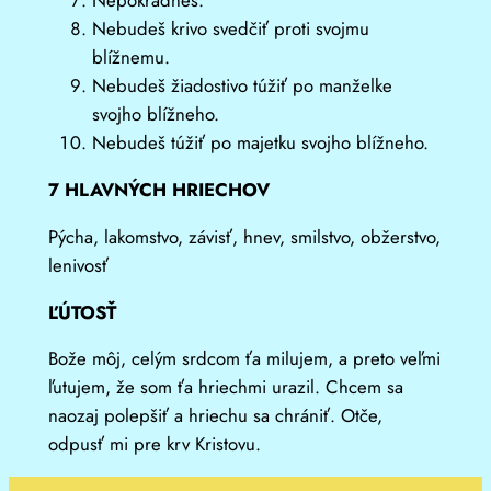
Nepokradneš.
Nebudeš krivo svedčiť proti svojmu
blížnemu.
Nebudeš žiadostivo túžiť po manželke
svojho blížneho.
Nebudeš túžiť po majetku svojho blížneho.
7 HLAVNÝCH HRIECHOV
Pýcha, lakomstvo, závisť, hnev, smilstvo, obžerstvo,
lenivosť
ĽÚTOSŤ
Bože môj, celým srdcom ťa milujem, a preto veľmi
ľutujem, že som ťa hriechmi urazil. Chcem sa
naozaj polepšiť a hriechu sa chrániť. Otče,
odpusť mi pre krv Kristovu.