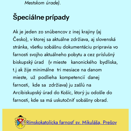
Mestskom úrade)
.
Špeciálne prípady
Ak je jeden zo snúbencov z inej krajiny (aj
Česko), v ktorej sa aktuálne zdržiava, aj slovenská
stránka, všetku sobášnu dokumentáciu pripravia vo
farnosti svojho aktuálneho pobytu a cez príslušný
biskupský úrad (v mieste kanonického bydliska,
t.j ak žije minimálne tri mesiace na danom
mieste, už podlieha kompetencií danej
farnosti, kde sa zdržiava) ju zašlú na
Arcibiskupský úrad do Košíc, ktorý ju odošle do
farnosti, kde sa má uskutočniť sobášny obrad.
Rímskokatolícka farnosť sv. Mikuláša, Prešov