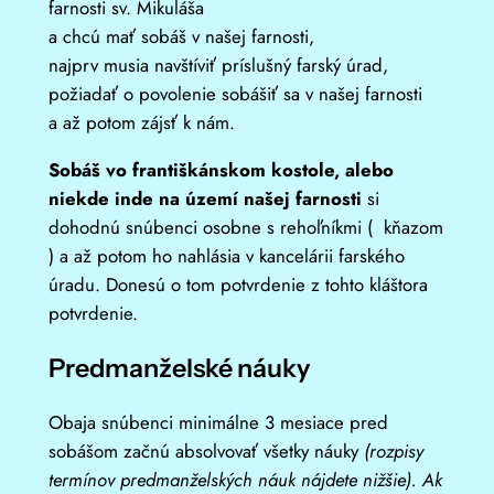
farnosti sv. Mikuláša
a chcú mať sobáš v našej farnosti,
najprv musia navštíviť príslušný farský úrad,
požiadať o povolenie sobášiť sa v našej farnosti
a až potom zájsť k nám.
Sobáš vo františkánskom kostole, alebo
niekde inde na území našej farnosti
si
dohodnú snúbenci osobne s rehoľníkmi ( kňazom
) a až potom ho nahlásia v kancelárii farského
úradu. Donesú o tom potvrdenie z tohto kláštora
potvrdenie.
Predmanželské náuky
Obaja snúbenci minimálne 3 mesiace pred
sobášom začnú absolvovať všetky náuky
(rozpisy
termínov predmanželských náuk nájdete nižšie). Ak