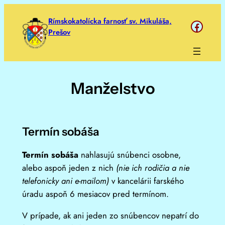
Prejsť
Rímskokatolícka farnosť sv. Mikuláša,
https://www.face
na
Prešov
obsah
Manželstvo
Termín sobáša
Termín sobáša
nahlasujú snúbenci osobne,
alebo aspoň jeden z nich
(nie ich rodičia a nie
telefonicky ani e-mailom)
v kancelárii farského
úradu aspoň 6 mesiacov pred termínom.
V prípade, ak ani jeden zo snúbencov nepatrí do