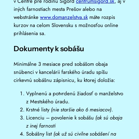
v Centre pre rodinu Sigord
centrumsigord.sk
, aj v
iných farnostiach mesta Prešov alebo na
webstránke
www.domanzelstva.sk
máte rozpis
kurzov na celom Slovensku s možnosťou online
prihlásenia sa.
Dokumenty k sobášu
Minimálne 3 mesiace pred sobášom obaja
snúbenci v kancelárii farského úradu spíšu
cirkevnú sobášnu zápisnicu, ku ktorej doložia:
Vyplnenú a potvrdenú žiadosť o manželstvo
z Mestského úradu.
Krstné listy
(nie staršie ako 6 mesiacov)
.
Licenciu – povolenie k sobášu
(ak sú obaja
z inej farnosti
Sobášny list
(ak už sú civilne sobášení na