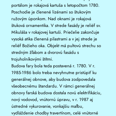
portálom je rokajová kartuša s letopočtom 1780.
Poschodie je členené lizénami so štukovým
ružovým úponkom. Nad oknami je rokajová
štuková ornamentika. V strede fasády je reliéf sv.
Mikuláša v rokajovej kartuši. Priečelie zakončuje
vysoká atika členená pilastrami a v jej strede je
reliéf Božieho oka. Objekt má pultovú strechu so
stredným žľabom a dvorovú fasádu s
trojuholníkovými štítmi.
Budova fary bola teda postavená r. 1780. V r.
1985-1986 bolo treba nevyhnutne pristúpiť ku
generálnej obnove, aby budova zodpovedala
všeobecnému štandardu. V rámci generálnej
obnovy farská budova dostala novú elektrifikáciu,
nový vodovod, vnútornú úpravu, v r. 1987 aj
ústredné vykurovanie, vonkajšiu maľbu,
vydláždenie chodby travertínom, celé vnútorné