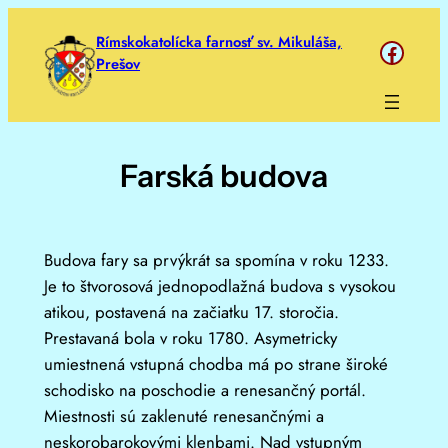
Prejsť
Rímskokatolícka farnosť sv. Mikuláša,
https://www.face
na
Prešov
obsah
Farská budova
Budova fary sa prvýkrát sa spomína v roku 1233.
Je to štvorosová jednopodlažná budova s vysokou
atikou, postavená na začiatku 17. storočia.
Prestavaná bola v roku 1780. Asymetricky
umiestnená vstupná chodba má po strane široké
schodisko na poschodie a renesančný portál.
Miestnosti sú zaklenuté renesančnými a
neskorobarokovými klenbami. Nad vstupným