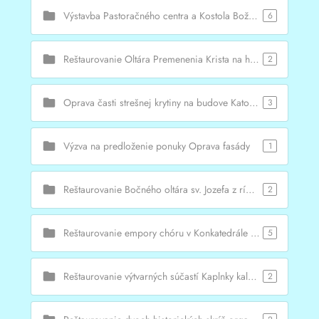
Výstavba Pastoračného centra a Kostola Božieho milosrdenstva Prešov – Šidlovec
6
Reštaurovanie Oltára Premenenia Krista na hore Tábor z rímskokatolíckeho Kostola sv. Mikuláša v Prešove
2
Oprava časti strešnej krytiny na budove Katolíckeho kruhu
3
Výzva na predloženie ponuky Oprava fasády
1
Reštaurovanie Bočného oltára sv. Jozefa z rímskokatolíckeho Kostola sv. Mikuláša v Prešove
2
Reštaurovanie empory chóru v Konkatedrále sv. Mikuláša, Prešov
5
Reštaurovanie výtvarných súčastí Kaplnky kalvárskej, 4. zastavenie (Sväté schody) v ÚZPF pod č. 33405 – I. etapa
2