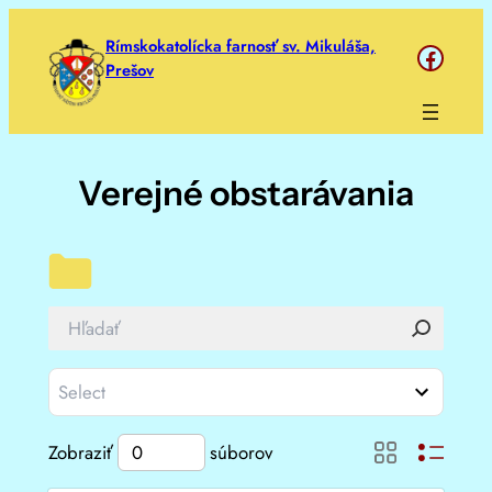
Prejsť
Rímskokatolícka farnosť sv. Mikuláša,
https://www.face
na
Prešov
obsah
Verejné obstarávania
Zobraziť
súborov