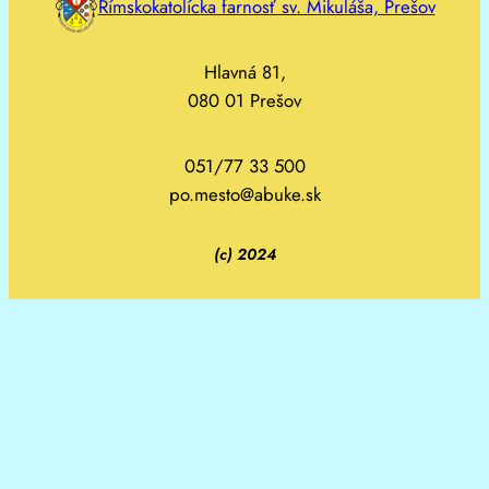
Rímskokatolícka farnosť sv. Mikuláša, Prešov
Hlavná 81,
080 01 Prešov
051/77 33 500
po.mesto@abuke.sk
(c) 2024