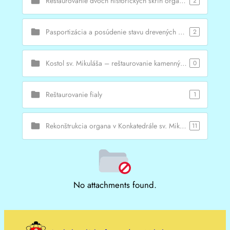
Reštaurovanie dvoch historických skríň organa v Konkatedrále sv. Mikuláša v Prešove
2
Pasportizácia a posúdenie stavu drevených schodov a reštaurátorský prieskum oltára interiéru Kaplnky kalvárskej, 4. zastavenie – reštaurovanie výtvarných súčastí interiéru
2
Kostol sv. Mikuláša – reštaurovanie kamenných ostení okien a sklenených vitráží
0
Reštaurovanie fialy
1
Rekonštrukcia organa v Konkatedrále sv. Mikuláša – I. etapa
11
No attachments found.