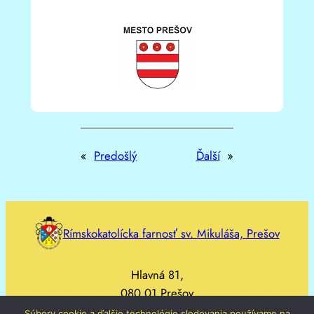
«
Predošlý
Ďalší
»
Rímskokatolícka farnosť sv. Mikuláša, Prešov
Hlavná 81,
080 01 Prešov
Súbory cookie a ďalšie technológie sledovania používame na