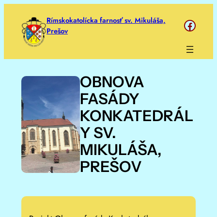
Prejsť
Rímskokatolícka farnosť sv. Mikuláša,
https://www.face
na
Prešov
obsah
OBNOVA
FASÁDY
KONKATEDRÁL
Y SV.
MIKULÁŠA,
PREŠOV