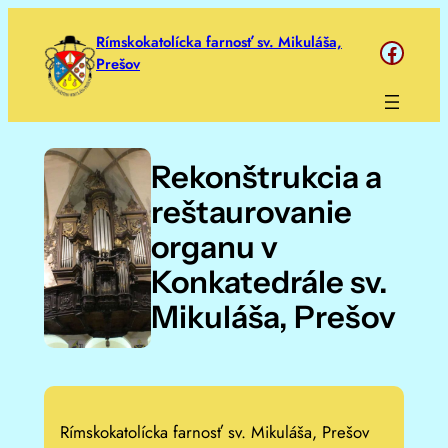
Prejsť
Rímskokatolícka farnosť sv. Mikuláša,
https://www.face
na
Prešov
obsah
Rekonštrukcia a
reštaurovanie
organu v
Konkatedrále sv.
Mikuláša, Prešov
Rímskokatolícka farnosť sv. Mikuláša, Prešov