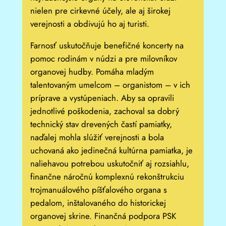
nielen pre cirkevné účely, ale aj širokej
verejnosti a obdivujú ho aj turisti.
Farnosť uskutočňuje benefičné koncerty na
pomoc rodinám v núdzi a pre milovníkov
organovej hudby. Pomáha mladým
talentovaným umelcom – organistom – v ich
príprave a vystúpeniach. Aby sa opravili
jednotlivé poškodenia, zachoval sa dobrý
technický stav drevených častí pamiatky,
naďalej mohla slúžiť verejnosti a bola
uchovaná ako jedinečná kultúrna pamiatka, je
naliehavou potrebou uskutočniť aj rozsiahlu,
finančne náročnú komplexnú rekonštrukciu
trojmanuálového píšťalového organa s
pedalom, inštalovaného do historickej
organovej skrine. Finančná podpora PSK