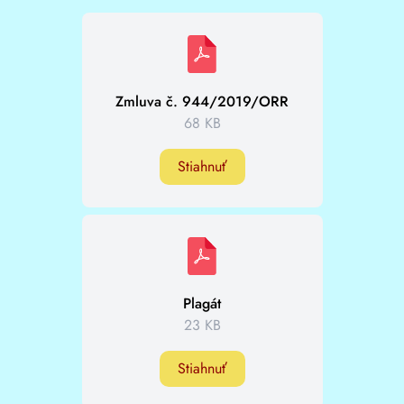
Zmluva č. 944/2019/ORR
68 KB
Stiahnuť
Plagát
23 KB
Stiahnuť