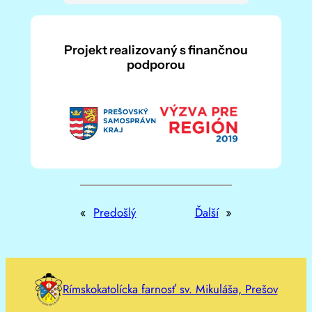
Projekt realizovaný s finančnou
podporou
«
Predošlý
Ďalší
»
Rímskokatolícka farnosť sv. Mikuláša, Prešov