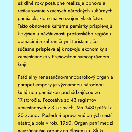
už dlhé roky postupne realizuje obnovu a
reštaurovanie vzácnych národných kultúrnych
pamiatok, ktoré má vo svojom vlastníctve.
Takto obnovené kultúrne pamiatky prispievajú
k zvýšeniu návštevnosti prešovského regiónu
domácimi a zahraničnými turistami, čo
súčasne prispieva aj k rozvoju ekonomiky a
zamestnanosti v Prešovskom samosprávnom
kraji.
Päťdielny renesančno-rannobarokový organ a
parapet empory je významnou národnou
kultúrnou pamiatkou pochádzajúcou zo
17.storočia. Pozostáva zo 43 registrov
umiestnených v 3 skriniach. Má 3480 píšťal a
20 zvonov. Posledná oprava vnútorných častí
nástroja bola v roku 1960. Organ patrí medzi
najvzácnejšie organy na Slovensku. Slúži